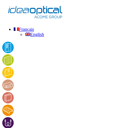
Français
English