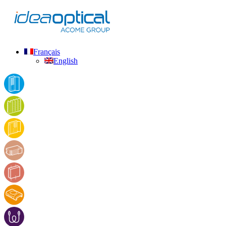
Français
English