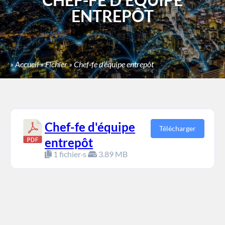
ENTREPÔT
»
Accueil
»
Fichier
»
Chef-fe d’équipe entrepôt
Chef-fe d'équipe
Télécharger
entrepôt
1 fichier·s
3.89 MB