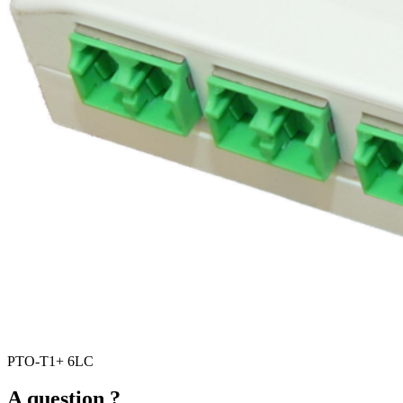
PTO-T1+ 6LC
A question ?