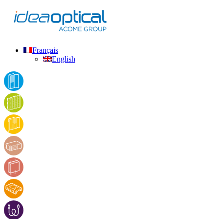
Français
English