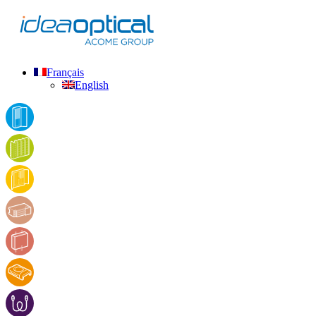
Français
English