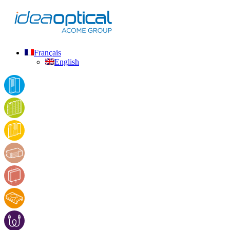
Français
English