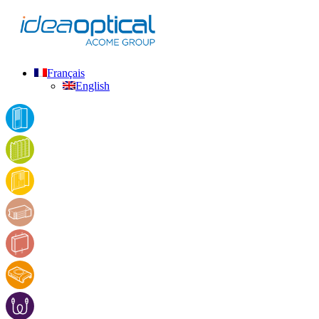
Français
English