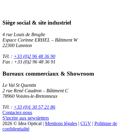
Siège social & site industriel
4 rue Louis de Broglie
Espace Corinne ERHEL – Bâtiment W
22300 Lannion
Tél. :
+33 (0)2 96 48 36 90
Fax : +33 (0)2 96 48 36 91
Bureaux commerciaux & Showroom
Le Val St Quentin
2 rue René Caudron – Bâtiment C
78960 Voisins-le-Bretonneux
Tél. :
+33 (0)1 30 57 21 86
Contactez-nous
S'incrire aux newsletters
2026 © Idea Optical |
Mentions légales
|
CGV
|
Politique de
confidentialité