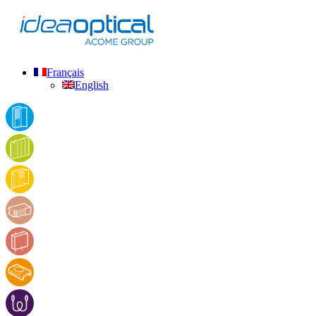
Français
English