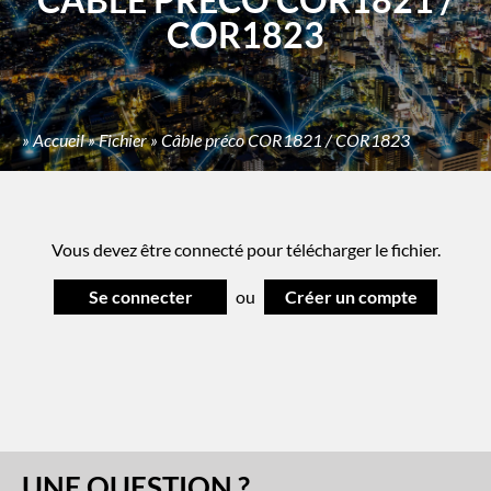
COR1823
»
Accueil
»
Fichier
»
Câble préco COR1821 / COR1823
Vous devez être connecté pour télécharger le fichier.
Se connecter
ou
Créer un compte
UNE QUESTION ?