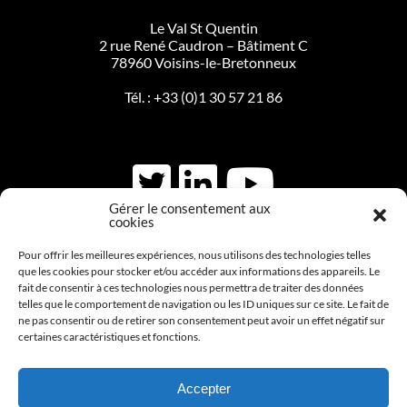
Le Val St Quentin
2 rue René Caudron – Bâtiment C
78960 Voisins-le-Bretonneux
Tél. :
+33 (0)1 30 57 21 86
Gérer le consentement aux
cookies
CONTACTEZ-NOUS
Pour offrir les meilleures expériences, nous utilisons des technologies telles
que les cookies pour stocker et/ou accéder aux informations des appareils. Le
fait de consentir à ces technologies nous permettra de traiter des données
telles que le comportement de navigation ou les ID uniques sur ce site. Le fait de
S'INCRIRE AUX NEWSLETTERS
ne pas consentir ou de retirer son consentement peut avoir un effet négatif sur
certaines caractéristiques et fonctions.
Accepter