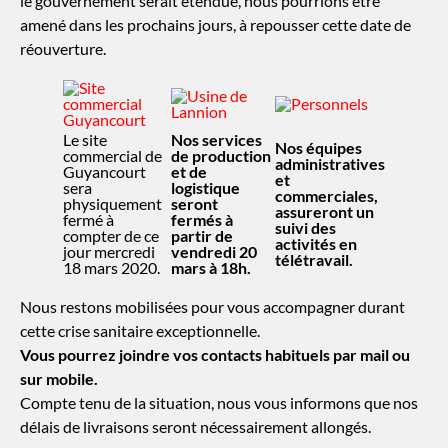
le gouvernement serait étendue, nous pourrions être
amené dans les prochains jours, à repousser cette date de
réouverture.
Le site
Nos services
Nos équipes
commercial de
de production
administratives
Guyancourt
et de
et
sera
logistique
commerciales,
physiquement
seront
assureront un
fermé à
fermés à
suivi des
compter de ce
partir de
activités en
jour mercredi
vendredi 20
télétravail.
18 mars 2020.
mars à 18h.
Nous restons mobilisées pour vous accompagner durant
cette crise sanitaire exceptionnelle.
Vous pourrez joindre vos contacts habituels par mail ou
sur mobile.
Compte tenu de la situation, nous vous informons que nos
délais de livraisons seront nécessairement allongés.